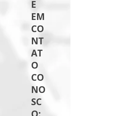
E
EM
CO
NT
AT
O
CO
NO
SC
O: