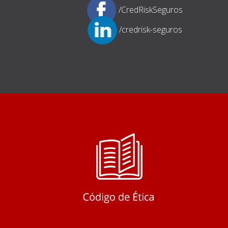
/CredRiskSeguros
/credrisk-seguros