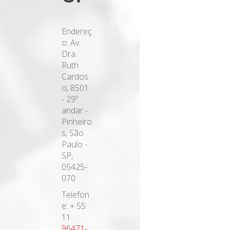
Endereç
o: Av.
Dra.
Ruth
Cardos
o, 8501
- 29º
andar -
Pinheiro
s, São
Paulo -
SP,
05425-
070
Telefon
e: + 55
11
96471-