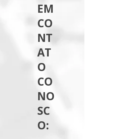
EM
CO
NT
AT
O
CO
NO
SC
O: