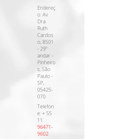
Endereç
o: Av.
Dra.
Ruth
Cardos
o, 8501
- 29º
andar -
Pinheiro
s, São
Paulo -
SP,
05425-
070
Telefon
e: + 55
11
96471-
9602