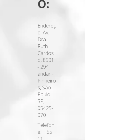
O:
Endereç
o: Av.
Dra.
Ruth
Cardos
o, 8501
- 29º
andar -
Pinheiro
s, São
Paulo -
SP,
05425-
070
Telefon
e: + 55
11