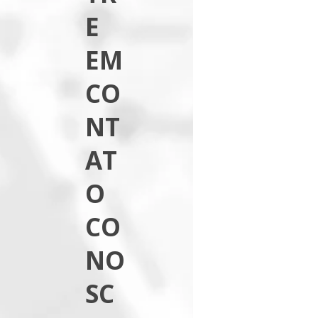
E
EM
CO
NT
AT
O
CO
NO
SC