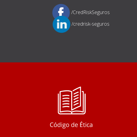
/CredRiskSeguros
/credrisk-seguros