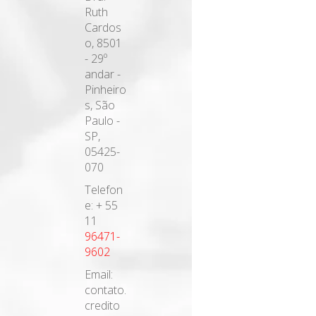
Ruth
Cardos
o, 8501
- 29º
andar -
Pinheiro
s, São
Paulo -
SP,
05425-
070
Telefon
e: + 55
11
96471-
9602
Email:
contato.
credito