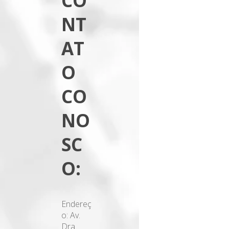
CO
NT
AT
O
CO
NO
SC
O:
Endereç
o: Av.
Dra.