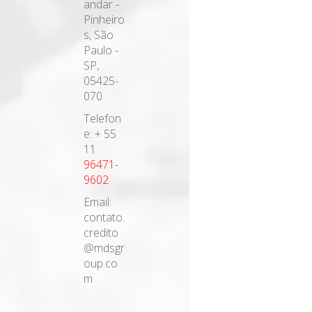
andar -
Pinheiro
s, São
Paulo -
SP,
05425-
070
Telefon
e: + 55
11
96471-
9602
Email:
contato.
credito
@mdsgr
oup.co
m