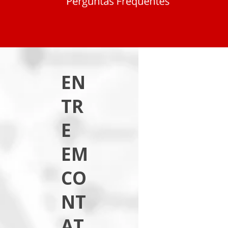
EN
TR
E
EM
CO
NT
AT