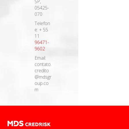
SP,
05425-
070
Telefon
e: + 55
11
96471-
9602
Email:
contato.
credito
@mdsgr
oup.co
m