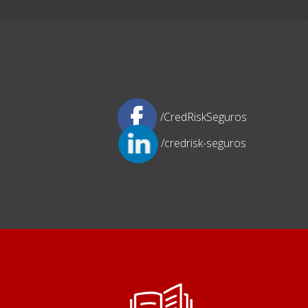
/CredRiskSeguros
/credrisk-seguros