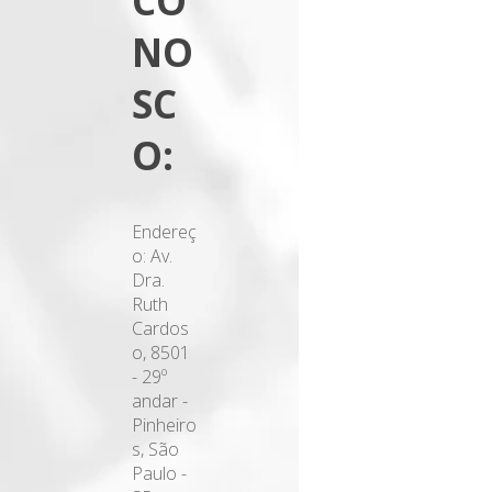
CO
NO
SC
O:
Endereç
o: Av.
Dra.
Ruth
Cardos
o, 8501
- 29º
andar -
Pinheiro
s, São
Paulo -