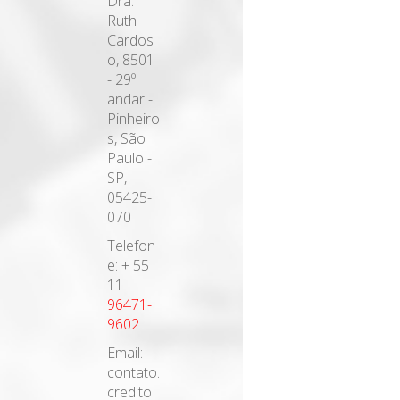
Dra.
Ruth
Cardos
o, 8501
- 29º
andar -
Pinheiro
s, São
Paulo -
SP,
05425-
070
Telefon
e: + 55
11
96471-
9602
Email:
contato.
credito