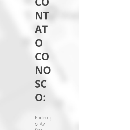
CO
NT
AT
O
CO
NO
SC
O:
Endereç
o: Av.